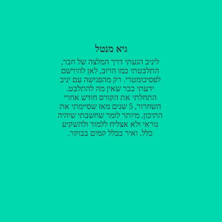
גיא מנטל
ליניב הגעתי דרך המלצה של חבר,
התלבטתי כמו הרוב, לאן להירשם
לפסיכומטרי. רק מהפגישה עם יניב
ידעתי כבר שאין מה להתלבט.
התחלתי את הקורס חודש אחרי
השחרור, 5 שנים מאז שסיימתי את
התיכון. מיותר לומר שחשבתי שיהיה
נוראי ולא אצליח ללמוד ולהשקיע
כלל, ואיך בכלל קמים בבוקר.
להפתעתי, להגיע לשיעורים פעמיים
בשבוע היה פשוט כיף! יניב מורה
מדהים, הלמידה נעשית באווירה
קלילה, כיפית וכל שיעור מלא
בצחוקים. יניב מעביר את החומר
בצורה מעולה ומוכיח לכל תלמיד
ותלמיד שהפסיכומטרי בכלל לא
נורא! יניב יודע איך לגשת לכל אחד,
למצוא לכל תלמיד את ההסבר שהכי