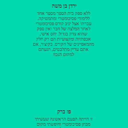
מתאים לו אישית ויעזור לו הכי
ירדן בן משה
הרבה! את הציון שלי (704) אני חייב
ליניב! אני לא מאמין שאף מכון אחר
ללא ספק בית הספר מספר אחד
יציע את מה שמקבלים בטלמור,
ללימודי פסיכומטרי ומתמטיקה.
כיתה קטנה ואינטימית, מספר
עברתי אצל יניב קורס פסיכומטרי
התלמידים מאפשר ליניב לתת יחס
לאחר המלצה של חבר ואין ספק
אישי לכל אחד וגם אם הוא לא
שהוא צדק בגדול. יחס אישי,
מצליח בזמן השיעור עצמו - יניב
אכפתיות ומקצועיות הם רק חלק
מציע את עצמו ואת הכיתה שלו
מהמאפיינים של הקורס. בקיצור, אם
בימים הפנויים שלו לכל אחד שרוצה.
אתם עדיין מתלבטים, הגעתם
אם זה לתגבור, או אפילו סתם לבוא
למקום הנכון
ולתרגל לבד.
פז ברק
זו הייתה הפעם הראשונה שעשיתי
מבחן פסיכומטרי וחיפשתי מקום