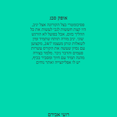
אופק סבג
פסיכומטרי בצל הקורונה אצל יניב,
היו קצת חששות לגבי לעשות את כל
ההליך בזום, אבל בפועל לא הורגש
שוני. יניב מורה תותח שתמיד זמין
לשאלות ונותן מעצמו 24/7, מקצוען
עם נסיון שעשה את הקורס עשרות
פעמים והדבר ניכר. מלמד בצורה
מהנה תמיד עם חיוך ומסביר בכיף,
יש לו אפליקצייה ואתר נוחים
לשימוש מכילים כל מה שצריך
ומעבר. בקיצור מומלץ בחום 💪🏻
רועי אבירם