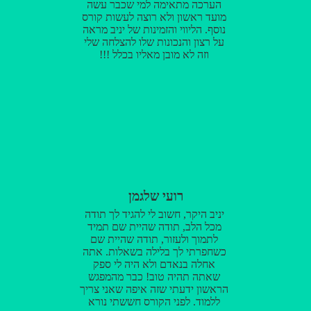
הערכה מתאימה למי שכבר עשה
מועד ראשון ולא רוצה לעשות קורס
נוסף. הליווי והזמינות של יניב מראה
על רצון והנכונות שלו להצלחה שלי
וזה לא מובן מאליו בכלל !!!
רועי שלגמן
יניב היקר, חשוב לי להגיד לך תודה
מכל הלב, תודה שהיית שם תמיד
לתמוך ולעזור, תודה שהיית שם
כשחפרתי לך בלילה בשאלות. אתה
אחלה בנאדם ולא היה לי ספק
שאתה תהיה טוב! כבר מהמפגש
הראשון ידעתי שזה איפה שאני צריך
ללמוד. לפני הקורס חששתי נורא