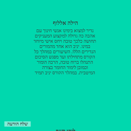
רוצים ללמוד אני ממליץ בחום
ואמשיך להמליץ בעתיד ללמוד אצל
יניב!! תודה רבה לך יניב!!! קשה לי
להאמין שהייתי מצליח כלכך
בלעדייך!!!
הילה אללוף
נדיר למצוא בימינו אנשי חינוך עם
אהבה כה גדולה למקצוע המעניקים
תחושה כלכך טובה ויחס אישי מיוחד
במינו. יניב הוא אחד מהמורים
הנדירים הללו. השיעורים במהלך כל
הקורס מתחילתו ועד מפגש הסיכום
התנהלו ברוח טובה, הרבה הומור
וכמובן לימוד החומר בצורה
המיטבית. במהלך הקורס יניב תמיד
ידע להגיד את הדברים הנכונים,
תמיד ידע איך להרים כל תלמיד
ותלמיד בדרכו שלו. אני מאושרת
שבחרתי ללמוד בטלמור ואין ספק
שזה הפך את התקופה הזאת ללא
נוראית בכלל ואפילו למצחיקה
ומהנה:) יניב, תודה רבה על כל
ההשקעה ועל היחס המדהים
שהענקת לי! בזכותך הרגשתי שיש
שלח הודעה
מישהו שבאמת סומך עליי ומאמין בי,
ועל זה, אני מודה לך מקרב לב! לא