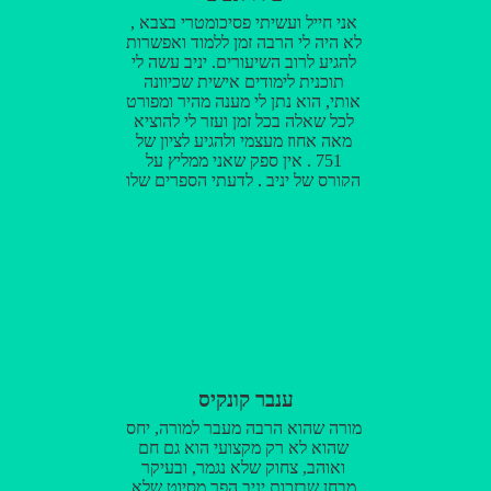
אני חייל ועשיתי פסיכומטרי בצבא ,
לא היה לי הרבה זמן ללמוד ואפשרות
להגיע לרוב השיעורים. יניב עשה לי
תוכנית לימודים אישית שכיוונה
אותי, הוא נתן לי מענה מהיר ומפורט
לכל שאלה בכל זמן ועזר לי להוציא
מאה אחוז מעצמי ולהגיע לציון של
751 . אין ספק שאני ממליץ על
הקורס של יניב , לדעתי הספרים שלו
מעולים והאפליקציה תורמת רבות
להבנה ולאפשרויות הלמידה. מי
שרוצה את ההשקעה הכי טובה לזמן
ולכסף שלו אני באמת ממליץ לו
ללמוד רק אצל יניב טלמור לייק
ענבר קונקיס
מורה שהוא הרבה מעבר למורה, יחס
שהוא לא רק מקצועי הוא גם חם
ואוהב, צחוק שלא נגמר, ובעיקר
מבחן שבזכות יניב הפך מסיוט שלא