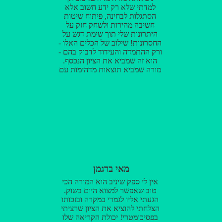
למדתי שלא רק ידע חשוב אלא
הסתגלות לבחינה, פיתוח שיטות
חשיבה מהירות ולשחק חזק על
היתרונות שלי תוך שימת דגש על
החסרונות! שילוב של הכלים האלו -
ורק ההתמדה והעידוד לדבוק בהם -
הוא זה שמביא את הציון הנכסף.
מורה שמביא תוצאות מדהימות עם
הומור ויחס מדהימים, מומלץ בחום!!!
מאי ברגמן
אין לי ספק שיניב הוא המורה הכי
טוב שאפשר למצוא היום בשוק.
הגעתי אליו לגמרי במקרה ובזכותו
הצלחתי להוציא את הציון שרציתי
בפסיכומטרי! יכולת הקריאה שלו