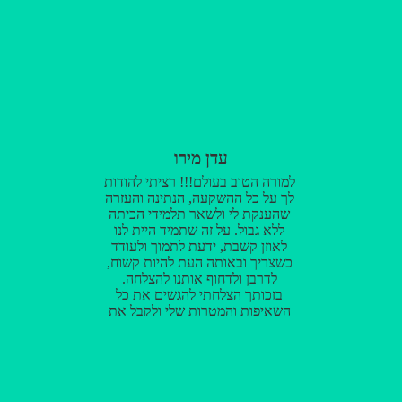
עדן מירו
למורה הטוב בעולם!!! רציתי להודות
לך על כל ההשקעה, הנתינה והעזרה
שהענקת לי ולשאר תלמידי הכיתה
ללא גבול. על זה שתמיד היית לנו
לאוזן קשבת, ידעת לתמוך ולעודד
כשצריך ובאותה העת להיות קשוח,
לדרבן ולדחוף אותנו להצלחה.
בזכותך הצלחתי להגשים את כל
השאיפות והמטרות שלי ולקבל את
המלגה שכל כך רציתי!! עכשיו אני
יכולה להנות מהטיול שלי כמה שיותר
ולהיות בראש ובלב שקט אין מורה
כמוך בעולם!!! תודה על הכל