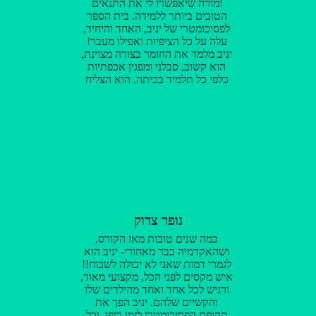
ומורה שיאפשרו לי את התנאים
הטובים ביותר ללמידה. בית הספר
לפסיכומטרי של יניב, האחד והיחיד,
עלה על כל הציפיות ואפילו מעבר!
יניב מלמד את החומר בצורה מצוינת,
הוא קשוב, סבלני ומפגין אכפתיות
כלפי כל תלמיד בכיתה. הוא הצליח
להרגיע אותי ולהפחית לחצים ,
ואפשר לי לשאוף למקסימום ואפילו
להצליח להגיע אליו. חוץ מזה, הוא גם
אפילו הצליח להפוך את חווית
הלמידה לכיפית וקלילה הרבה יותר
ממה שדמיינתי. ממליצה
בחום!!!!!!!!!
נופר צדוק
כמה שנים טובות מאז הקורס,
ושהאקדמיה כבר מאחורי- יניב הוא
לגמרי דמות שאני לא יכולה לשכוח!!
איש מקסים לפני הכל, מקצועי מאוד,
ורגיש לכל אחד ואחד מהילדים שלו
והקשיים שלהם. יניב הפך את
תקופת הפסיכומטרי לזמן כיפי, וכל