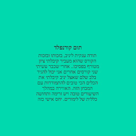
תתנו לזה צ'אנס ותראו שעשיתם את
הבחירה הנכונה !! ושוב יניב המון
תודה !
תום קורנפלד
תודה ענקית ליניב, בזכותו ובזכות
הקורס שהוא מעביר קיבלתי ציון
מטורף בפסיכו.. אחרי שכבר עשיתי
שני קורסים אחרים אני יכול להגיד
בלב שלם שאצל יניב קיבלתי את
הכלים הכי טובים להתמודדות עם
המבחן הזה. האווירה במהלך
השיעורים טובה ויש זרימה ותחושה
כללית של לימודים. יחס אישי כזה
והבעת עניין בהצלחה האישית שלי
ובבעיות שיש לי בלימודים (כמובן
שלכל בעיה היה פתרון) זה לא משהו
שאני מצפה למצוא בדרך כלל
והופתעתי לטובה ובגדול. אז לכל מי
שעדיין לא החליט איפה הוא/היא