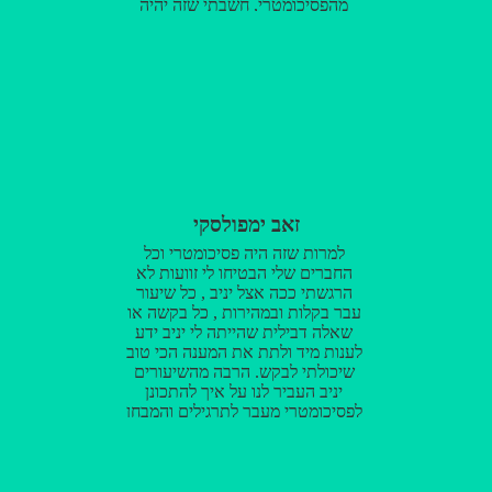
מהפסיכומטרי, חשבתי שזה יהיה
דבר גרנדיוזי עם חרישות ללא
הפסקה ומבחן פסיכי, אבל בזכותך
באמת הפסיכומטרי נראה "משחק
ילדים". אני בטוח שבית הספר שלך
ימשיך לגדול כי אתה בעל יכולות
מדהימות. ושוב לסיכום ת-ו-ד-ה אם
אתם מתלבטים על איפה ללמוד, רק
טלמור! כיתה קטנה, יחס אישי,
ואווירה טובה!
זאב ימפולסקי
למרות שזה היה פסיכומטרי וכל
החברים שלי הבטיחו לי זוועות לא
הרגשתי ככה אצל יניב , כל שיעור
עבר בקלות ובמהירות , כל בקשה או
שאלה דבילית שהייתה לי יניב ידע
לענות מיד ולתת את המענה הכי טוב
שיכולתי לבקש. הרבה מהשיעורים
יניב העביר לנו על איך להתכונן
לפסיכומטרי מעבר לתרגילים והמבחן
עצמו אלא גם איך מתכוננים נפשית
למבחן ואישית הגישה שלו לבחינה
מאוד עזרה לי. אני חושב שהוא
המורה הכי טוב שיכולתי לבקש