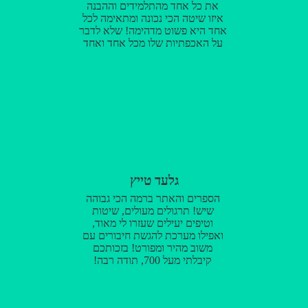
את כל אחד מהתלמידים וההבנה
איזו שיטה הכי נכונה ומתאימה לכל
אחד היא פשוט מדהימה! שלא לדבר
על האכפתיות שלו מכל אחד ואחד
והאנרגיות הטובות שהוא משרה
בכיתה. מורה מספר 1 ללא צל של
ספק!
גלעד טייץ
הספרים והאתר ברמה הכי גבוהה
שיש! תרגולים מעולים, שיטות
וטיפים יעילים שעזרו לי מאוד,
ואפילו מערכת להגשת חיבורים עם
משוב מהיר ומפורט! בזכותכם
קיבלתי מעל 700, תודה רבה!