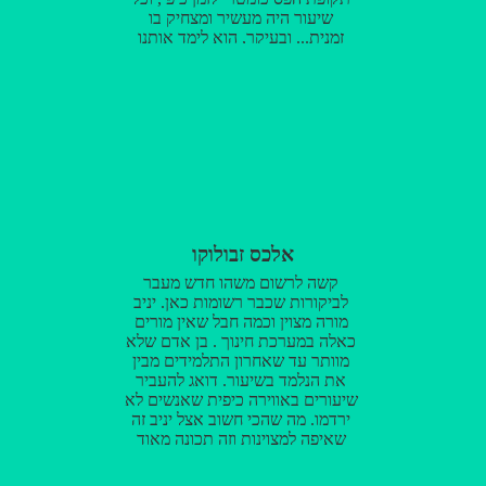
שיעור היה מעשיר ומצחיק בו
זמנית... ובעיקר, הוא לימד אותנו
לחשוב. תודה יניב! על המסירות,
האכפתיות, והציון (;
אלכס זבולוקו
קשה לרשום משהו חדש מעבר
לביקורות שכבר רשומות כאן. יניב
מורה מצוין וכמה חבל שאין מורים
כאלה במערכת חינוך . בן אדם שלא
מוותר עד שאחרון התלמידים מבין
את הנלמד בשיעור. דואג להעביר
שיעורים באווירה כיפית שאנשים לא
ירדמו. מה שהכי חשוב אצל יניב זה
שאיפה למצוינות וזה תכונה מאוד
חשובה למורה. לכל אלה שקוראים
את הביקורות ומתלבטים, פשוט