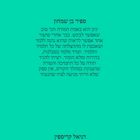
ספיר בן שמחון
יניב הוא באמת המורה הכי טוב
שאפשר לבקש. כבר אחרי שיעור
אחד אפשר לראות שהוא נהנה ללמד
ושאכפת לו מההצלחה של כל תלמיד
ותלמיד. תמיד מלמד בסבלנות,
בהירות ומלא הומור. רציתי להגיד
תודה על כל התמיכה והעזרה
שהענקת במהלך הקורס, אין ספק
שלא הייתי מגיעה לציון שהגעתי
בלעדייך. היחס האישי והנכונות
לעזור עושות את כל ההבדל. תודה
רבה!
דניאל קריספין