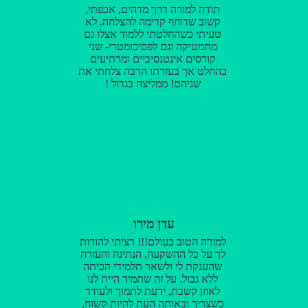
תודה למורה דרך מדהים, אכפתי,
קשוב שדוחף קדימה להצלחה. לא
טעיתי כשהחלטתי ללמוד אצלו גם
מתמטיקה וגם לפסיכומטרי- שני
קורסים אינטנסיביים ומרתיעים
בהחלט אך בעזרתו הרבה צלחתי את
שניהם! ממליצה בגדול !
עדן מירו
למורה הטוב בעולם!!! רציתי להודות
לך על כל ההשקעה, הנתינה והעזרה
שהענקת לי ולשאר תלמידי הכיתה
ללא גבול. על זה שתמיד היית לנו
לאוזן קשבת, ידעת לתמוך ולעודד
כשצריך ובאותה העת להיות קשוח,