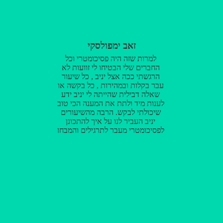
ותלמיד שהפסיכומטרי בכלל לא
נורא! יניב יודע איך לגשת לכל אחד,
למצוא לכל תלמיד את ההסבר שהכי
מתאים לו אישית ויעזור לו הכי
זאב ימפולסקי
הרבה! את הציון שלי (704) אני חייב
ליניב! אני לא מאמין שאף מכון אחר
למרות שזה היה פסיכומטרי וכל
יציע את מה שמקבלים בטלמור,
החברים שלי הבטיחו לי זוועות לא
כיתה קטנה ואינטימית, מספר
הרגשתי ככה אצל יניב , כל שיעור
התלמידים מאפשר ליניב לתת יחס
עבר בקלות ובמהירות , כל בקשה או
אישי לכל אחד וגם אם הוא לא
שאלה דבילית שהייתה לי יניב ידע
מצליח בזמן השיעור עצמו - יניב
לענות מיד ולתת את המענה הכי טוב
מציע את עצמו ואת הכיתה שלו
שיכולתי לבקש. הרבה מהשיעורים
בימים הפנויים שלו לכל אחד שרוצה.
יניב העביר לנו על איך להתכונן
אם זה לתגבור, או אפילו סתם לבוא
לפסיכומטרי מעבר לתרגילים והמבחן
ולתרגל לבד.
עצמו אלא גם איך מתכוננים נפשית
למבחן ואישית הגישה שלו לבחינה
מאוד עזרה לי. אני חושב שהוא
המורה הכי טוב שיכולתי לבקש
ובאמת שזכיתי ללמוד אצלך!! כל מי
שמתלבט, ממליץ להוריד חשש מהלב
ופשוט להתחיל ללמוד אצלו, מורה
ובן אדם מדהים! העלה לי ב 60
נקודות את הציון ושיפר אותי פלאים
בחלק המילולי והכי קשה בבחינה!!