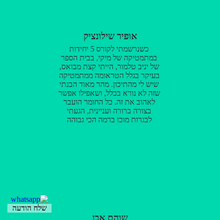
אופיר שילונציק
כשנרשמתי לקורס 5 יחידות
במתמטיקה של מיקי, בבית הספר
של יניב טלמור, הייתי קצת מבואס,
בעיקר בגלל הטראומה ממתמטיקה
שיש לי מהתיכון. מהר מאוד הבנתי
שזה לא נורא בכלל, ושאפילו אפשר
לאהוב את זה. כל החומר הועבר
בצורה ברורה ועניינית, הגעתי
לבגרות מוכן ברמה הכי גבוהה
שיכלתי להיות מוכן. לאורך כל
הקורס מיקי שילב הוכחות והצצות
לנושאים שמעבר לבגרות, בזכותו
הבנתי שלכל דבר במתמטיקה יש
סיבה ולא "כי ככה זה" כמו שלימדו
בתיכון. אחד היתרונות הגדולים הוא
שסיימנו את כל החומר חודש לפני
הבגרות, מה שהשאיר הרבה מאוד
זמן לתרגול בגרויות שלמות. בקיצור
אין מה להתלבט, יש לכם על מי
שלח הודעה
לסמוך!
שוהם אבן