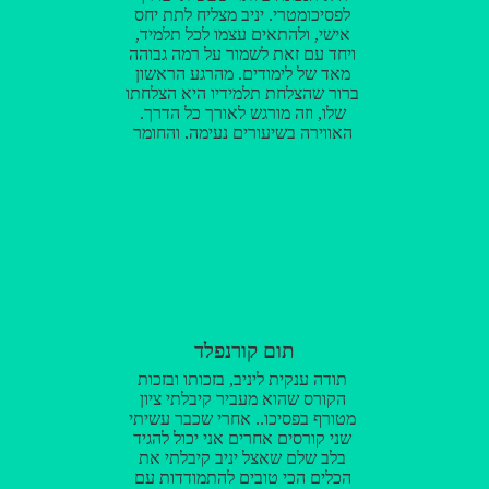
לפסיכומטרי. יניב מצליח לתת יחס
אישי, ולהתאים עצמו לכל תלמיד,
ויחד עם זאת לשמור על רמה גבוהה
מאד של לימודים. מהרגע הראשון
ברור שהצלחת תלמידיו היא הצלחתו
שלו, וזה מורגש לאורך כל הדרך.
האווירה בשיעורים נעימה, והחומר
מועבר בהמון סבלנות והומור. מומלץ
מומלץ מומלץ!
תום קורנפלד
תודה ענקית ליניב, בזכותו ובזכות
הקורס שהוא מעביר קיבלתי ציון
מטורף בפסיכו.. אחרי שכבר עשיתי
שני קורסים אחרים אני יכול להגיד
בלב שלם שאצל יניב קיבלתי את
הכלים הכי טובים להתמודדות עם