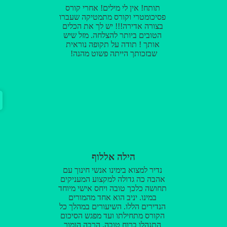
תותח! אין לי מילים! אחרי קורס
פסיכומטרי וקורס מתמטיקה שעברו
בצורה אדירה!!! יש לך את הכלים
הטובים ביותר להצלחה. מזל שיש
אותך ! תודה על תקופה נוראית
שבזכותך הייתה פשוט מהנה!
הילה אללוף
נדיר למצוא בימינו אנשי חינוך עם
אהבה כה גדולה למקצוע המעניקים
תחושה כלכך טובה ויחס אישי מיוחד
במינו. יניב הוא אחד מהמורים
הנדירים הללו. השיעורים במהלך כל
הקורס מתחילתו ועד מפגש הסיכום
התנהלו ברוח טובה, הרבה הומור