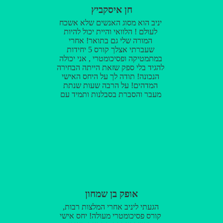
חן איסקביץ
יניב הוא מסוג האנשים שלא אשכח
לעולם ! הלוואי והיית יכול להיות
המורה שלי גם בתואר! אחרי
שעברתי אצלך קורס 5 יחידות
במתמטיקה ופסיכומטרי , אני יכולה
להגיד בלי ספק שזאת הייתה הבחירה
הנכונה! תודה לך על היחס האישי
המדהים! על הרבה שעות שנתת
מעבר והסברת בסבלנות ותמיד עם
חיוך! צריך בעולם עוד אנשים כמוך !
באמת שרק בזכותך הצלחתי ליהנות
מכל רגע ! הפכת את הלמידה הקשה
הזו לחוויה חיובית! פשוט ת ו ד ה !!!
אופק בן שמחון
הגעתי ליניב אחרי המלצות רבות,
קורס פסיכומטרי מעולה! יחס אישי