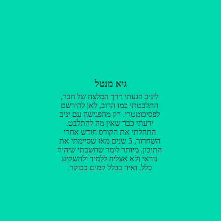
גיא מנטל
ליניב הגעתי דרך המלצה של חבר,
התלבטתי כמו הרוב, לאן להירשם
לפסיכומטרי. רק מהפגישה עם יניב
ידעתי כבר שאין מה להתלבט.
התחלתי את הקורס חודש אחרי
השחרור, 5 שנים מאז שסיימתי את
התיכון. מיותר לומר שחשבתי שיהיה
נוראי ולא אצליח ללמוד ולהשקיע
כלל, ואיך בכלל קמים בבוקר.
להפתעתי, להגיע לשיעורים פעמיים
בשבוע היה פשוט כיף! יניב מורה
מדהים, הלמידה נעשית באווירה
קלילה, כיפית וכל שיעור מלא
בצחוקים. יניב מעביר את החומר
בצורה מעולה ומוכיח לכל תלמיד