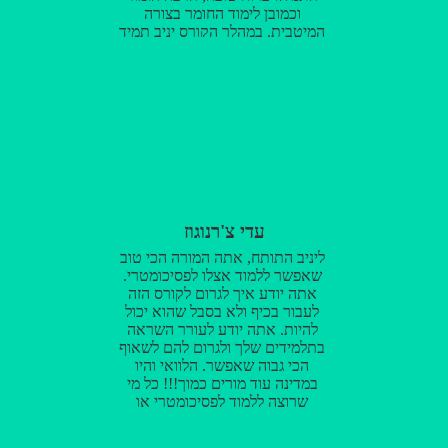
וכמובן לימוד החומר בצורה
המיטבית. במהלך הקורס יניב תמיד
ידע להגיד את הדברים הנכונים,
תמיד ידע איך להרים כל תלמיד
ותלמיד בדרכו שלו. אני מאושרת
שבחרתי ללמוד בטלמור ואין ספק
שזה הפך את התקופה הזאת ללא
נוראית בכלל ואפילו למצחיקה
ומהנה:) יניב, תודה רבה על כל
ההשקעה ועל היחס המדהים
שהענקת לי! בזכותך הרגשתי שיש
מישהו שבאמת סומך עליי ומאמין בי,
עדי צ'רנוגוז
ועל זה, אני מודה לך מקרב לב! לא
יכולתי לבקש מורה ובן אדם טוב
ליניב התותח, אתה המורה הכי טוב
יותר לעבור איתו תקופה זו! ממליצה
שאפשר ללמוד אצלו לפסיכומטרי.
מכל הלב, אתם לא תתחרטו !
אתה יודע איך לגרום לקורס הזה
לעבור בכיף ולא בסבל שהוא יכול
להיות. אתה יודע לעורר השראה
בתלמידים שלך ולגרום להם לשאוף
הכי גבוה שאפשר. הלוואי והיו
במדינה עוד מורים כמוך!!! כל מי
שרוצה ללמוד לפסיכומטרי או
למתמטיקה ברמה הכי גבוהה חייב
ללמוד אצלך!!!