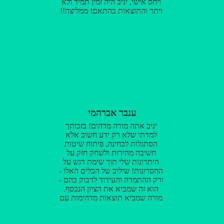
ויחס אישי, יניב היה זמין תמיד ולא
ביותר תודה על הכל ! ! !
ויתר והתוצאות בהתאם! ממליצה!!
ענבר אברהמי
יניב אתה מורה מדהים! בזכותך
למדתי שלא רק ידע חשוב אלא
הסתגלות לבחינה, פיתוח שיטות
חשיבה מהירות ולשחק חזק על
היתרונות שלי תוך שימת דגש על
החסרונות! שילוב של הכלים האלו -
ורק ההתמדה והעידוד לדבוק בהם -
הוא זה שמביא את הציון הנכסף.
מורה שמביא תוצאות מדהימות עם
הומור ויחס מדהימים, מומלץ בחום!!!