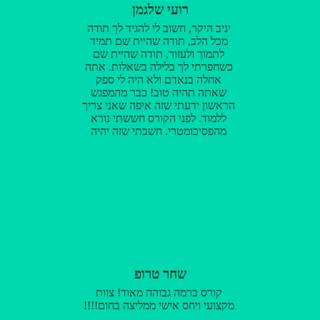
רועי שלגמן
יניב היקר, חשוב לי להגיד לך תודה
מכל הלב, תודה שהיית שם תמיד
לתמוך ולעזור, תודה שהיית שם
כשחפרתי לך בלילה בשאלות. אתה
אחלה בנאדם ולא היה לי ספק
שאתה תהיה טוב! כבר מהמפגש
הראשון ידעתי שזה איפה שאני צריך
ללמוד. לפני הקורס חששתי נורא
מהפסיכומטרי, חשבתי שזה יהיה
דבר גרנדיוזי עם חרישות ללא
הפסקה ומבחן פסיכי, אבל בזכותך
באמת הפסיכומטרי נראה "משחק
ילדים". אני בטוח שבית הספר שלך
ימשיך לגדול כי אתה בעל יכולות
מדהימות. ושוב לסיכום ת-ו-ד-ה אם
אתם מתלבטים על איפה ללמוד, רק
טלמור! כיתה קטנה, יחס אישי,
ואווירה טובה!
שחר טרופ
קורס ברמה גבוהה מאוד! צוות
מקצועי ויחס אישי ממליצה בחום!!!!