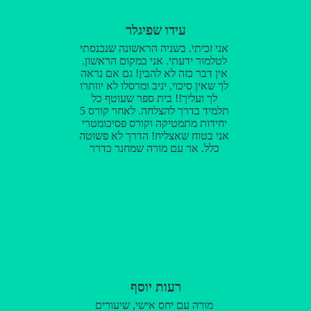
עידו שפיגלר
אני זכיתי. בשניה הראשונה שנכנסתי
לטלמור ידעתי. אני במקום הראשון.
אין דבר כזה לא להבין! גם אם נראה
לך שאין סיכוי, יניב ומרסלו לא יוותרו
לך ועליך!! בית ספר שעוטף כל
תלמיד בדרך להצלחה. לאחר קורס 5
יחידות מתמטיקה וקורס פסיכומטרי
אני בטוח שאצליח! הדרך לא פשוטה
כלל, אך עם מורה שמחנך כדרך
חיים, מקצוען אמיתי בעל אישיות
מדהימה, ההצלחה כבר כאן. אני
ממליץ בחום לכל אחד לעשות את
הצעד הנכון ולבחור בטלמור.
רעות יוסף
מורה עם יחס אישי, שיעורים