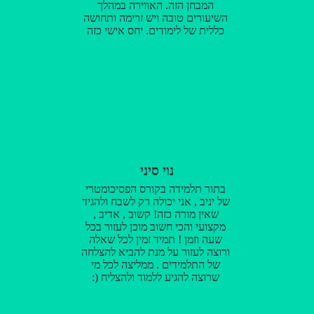
המבחן הזה. האווירה במהלך
השיעורים טובה ויש זרימה ותחושה
כללית של לימודים. יחס אישי כזה
והבעת עניין בהצלחה האישית שלי
ובבעיות שיש לי בלימודים (כמובן
שלכל בעיה היה פתרון) זה לא משהו
שאני מצפה למצוא בדרך כלל
והופתעתי לטובה ובגדול. אז לכל מי
שעדיין לא החליט איפה הוא/היא
רוצים ללמוד אני ממליץ בחום
ואמשיך להמליץ בעתיד ללמוד אצל
יניב!! תודה רבה לך יניב!!! קשה לי
להאמין שהייתי מצליח כלכך
נוי סיני
בלעדייך!!!
בתור תלמידה בקורס הפסיכומטרי
של יניב , אני יכולה רק לשבח ולהגיד
שאין מורה כזה! קשוב , אדיב ,
מקצועי והכי חשוב מוכן לעזור בכל
שעה וזמן ! תמיד זמין לכל שאלה
ורוצה לעזור על מנת להביא להצלחה
של התלמידים . ממליצה לכל מי
שרוצה להגיע ללמוד ולהצליח (: