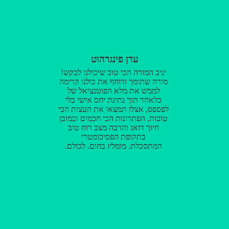
עדן פינגרהוט
יניב המורה הכי טוב שיכולנו לבקש!
מורה שתומך ודוחף את כולנו קדימה
לממש את מלא הפוטנציאל של
כלאחד תוך נתינת יחס אישי בלי
לפספס, אצלו תמצאו את העצות הכי
טובות, הפתרונות הכי חכמים וכמובן
חיוך דואג והרבה מצב רוח טוב
בתקופת הפסיכומטרי
המתסכלת. מומלץ בחום, לכולם,
בטלמור תקבלו השקעה בטוחה
במורה תותח ואין ספק שתצאו
מרוצים!!!!