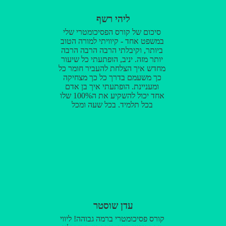
ליהי רשף
סיכום של קורס הפסיכומטרי שלי
במשפט אחד - קיוויתי למורה הטוב
ביותר, וקיבלתי הרבה הרבה הרבה
יותר מזה. יניב, הופתעתי כל שיעור
מחדש איך הצלחת להעביר חומר כל
כך משעמם בדרך כל כך מצחיקה
ומעניינת. הופתעתי איך בן אדם
אחד יכול להשקיע את ה100% שלו
בכל תלמיד, בכל שעה ומכל
מקום. הופתעתי מהיכולת שלך תמיד
לדעת להגיד את המילים הנכונות
ולהרים למעלה בדיוק כשהכי
קשה. הופתעתי מהסבלנות העצומה
שאפיינה אותך לא משנה כמה היינו
חופריםםםםם. ובעיקר הופתעתי
מהיכולת שלך להיות המורה גם הכי
מקצועי, גם הכי תומך, גם הכי
אכפתי, גם הכי מתחשב - וכל אלה,
ביחד ! לקראת סוף הקורס, הפסקתי
עדן שוסטר
להיות מופתעת ופשוט הייתי גאה
שבחרתי לעבור את הסיוט הזה
קורס פסיכומטרי ברמה גבוהה! ליווי
שנקרא פסיכומטרי, במקום הטוב