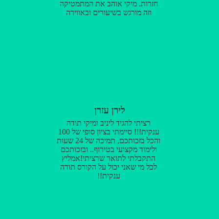
חזרות. מיקי אוהב את המתמטיקה
וזה מורגש בשיעורים ובאווירה
החיובית שהוא משרה בכיתה ככה
שמתאפשר דיון פתוח ושאילת
שאלות. במהלך כל הקורס מעולם
לא קרה לי שנשארתי ללא מענה יחס
אישי ברמה של שיעור פרטי ואווירה
מעולה ככיתה. תודה רבה!! ממליצה
בחום!
לירן עזרן
רציתי להגיד ליניב ומיקי תודה
ענקית!!! סיימתי בציון סופי של 100
והכל בזכותכם, תמיכה של 24 שעות
ולימוד מקצועי בטירוף.. ובזכותכם
התקבלתי לתואר שרציתי!אמליץ
לכל מי שאני יכול על הקורס תודה
ענקית!!