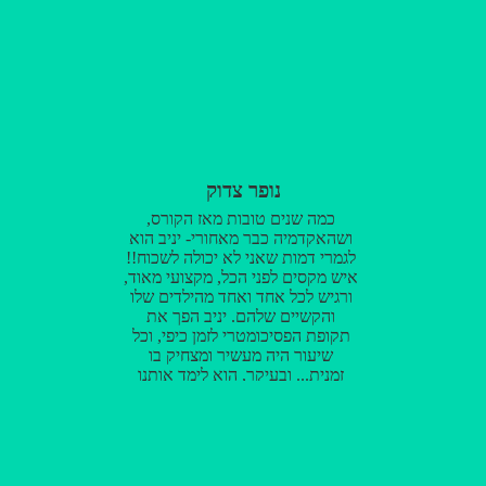
נופר צדוק
כמה שנים טובות מאז הקורס,
ושהאקדמיה כבר מאחורי- יניב הוא
לגמרי דמות שאני לא יכולה לשכוח!!
איש מקסים לפני הכל, מקצועי מאוד,
ורגיש לכל אחד ואחד מהילדים שלו
והקשיים שלהם. יניב הפך את
תקופת הפסיכומטרי לזמן כיפי, וכל
שיעור היה מעשיר ומצחיק בו
זמנית... ובעיקר, הוא לימד אותנו
לחשוב. תודה יניב! על המסירות,
האכפתיות, והציון (;