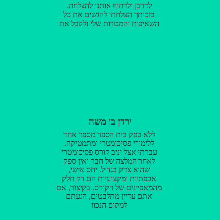
לדרבן ולדחוף אותנו להצלחה.
בזכותך הצלחתי להגשים את כל
השאיפות והמטרות שלי ולקבל את
המלגה שכל כך רציתי!! עכשיו אני
יכולה להנות מהטיול שלי כמה שיותר
ולהיות בראש ובלב שקט אין מורה
כמוך בעולם!!! תודה על הכל
ירדן בן משה
ללא ספק בית הספר מספר אחד
ללימודי פסיכומטרי ומתמטיקה.
עברתי אצל יניב קורס פסיכומטרי
לאחר המלצה של חבר ואין ספק
שהוא צדק בגדול. יחס אישי,
אכפתיות ומקצועיות הם רק חלק
מהמאפיינים של הקורס. בקיצור, אם
אתם עדיין מתלבטים, הגעתם
למקום הנכון