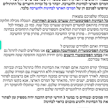
המרכז הארצי לבחינות ולהערכה. יובהר כי כל זכויות היוצרים על התרגילים
שיופיעו לפניכם הן של
המרכז הארצי לבחינות ולהערכה
בלבד.
בטבלה שלפניכם נמצאות
כל הבחינות הפסיכומטריות שנערכו בשנים האחרונות
. הטבלה מכילה חלוקה
פנימית בהתאם למועדים השונים שנערכו בכל שנה. כמו כן, בצמוד לכל
בחינה מופיעים הפתרונות המלאים והמפורטים לשלושת התחומים בבחינה
הפסיכומטרית – פתרון פרקי החשיבה הכמותית, פתרון פרקי החשיבה
המילולית ופתרון פרקי האנגלית.
במידה ואתם תלמידים שניגשים ל
בחינת הפסיכומטרית הממוחשבת (מפע"ם)
אנו ממליצים לגשת לתרגל גם
את
מבחני הפסיכומטרי הישנים
בהם יחידת ההבנה וההסקה שונה וחשובה
מאוד עבורכם.
במהלך קורס ההכנה אתם תפתרו את הבחינות הללו כתרגול בבית ובכיתה
ולכן לא מומלץ להתחיל לפתור עצמאית ללא התייעצות עם המורה שלכם.
בנוסף, לאורך השנים נערכו שינויים במבנה הבחינה ולכן אם ברצונכם לפתור
מבחנים נוספים, ישנים יותר, מהאתר של המרכז הארצי, אנא בקשו הנחיות
מקדימות לפתרון המבחנים מהמורה שלכם. זאת כדי שתוכלו להתמקד רק
בנושאים ובחלקים הרלוונטיים לבחינה שלכם היום.
היו סמוכים ובטוחים כי במשך 3 חודשי קורס ההכנה יהיה מספיק זמן לפתור
את כל הבחינות ולהגיע מוכנים כראוי לבחינה!