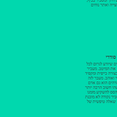
חיוך ומסביר בכיף,
צייה ואתר נוחים
ים כל מה שצריך
 מומלץ בחום 💪🏻
סודרי
ם שיודע לגרום לכל
 את המיטב. מעביר
ורה כייפית ומקפיד
 ואוהב. מעבר לזה
דהים הוא גם אדם
הו חשוב הרבה יותר
הסס להשקיע מזמנו
יר נקודה לא מובנת
 שאלה טיפשית של
ז יניב המבריק היה
ד ממך ותודה שהפכת
 לחוויה מגניבה.