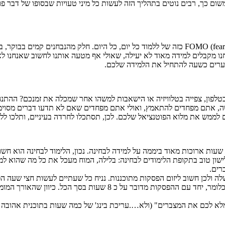
שום כך, רבים נוטים בתהליך הזה לעשות כל מיני טעויות שבסופו של דבר 
הבחינה הפסיכומטרית מלחיצה אותנו, ולחלק איתנו יש מעין FOMO (fear of miising out) כזה של ללמוד כ
נו מקבלים למידה מאוד לא יעילה, שאולי אף מטעה אותנו לחשוב שאנחנו ל
ערים כשעה להתחיל את הלמידה שלכם.
לפון, צפייה בטלוויזיה או הישאבות למשהו אחר שמכלה את זמנכם? ההתנ
 אתם מפחדים להתאמץ, ואולי אתם מפחדים שאם לא תדעו דברים מסוימים,
 לממש את מלוא הפוטנציאל שלכם. לכן, תסתכלו לחרדה בעיניים, ותלכו ללמ
עות ארוכות מאוד ביממה על למידה לבחינה. נכון, הלימוד לבחינה הוא חשוב
לישון טוב בתקופת הלימודים לבחינה: בלילה, המוח מעכל את כל מה שהוא למ
רים.
ולכן חשוב ליזום הפסקות מתוכננות. נניח כל שעתיים לעשות חצי שעה ה
לא לכם את המצברים" (ולא….עריכת בינג' של כמה שעות בתוכנית אהובה ז