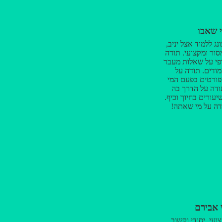
 מענה לכל השאלות
.. אם לא הבנת את
וכן כשהוא יכול
י שאבו
ר לך שזה לא מובן
ו בכל שאר החברות
נג ללמוד אצל יניב,
קה אחרי השיעור
ור ומקצועי. תודה
. מעבר לזה שהוא
פי על שאלות מעבר
וין הוא אדם אמפתי
ודים. תודה על
וב לא פחות מומלץ
ורטים בפעם המי
חום !
ודה על הדרך בה
ורים בחיוך וכיף.
ודה על מי שאתה!
 אבירם
ועי, יסודי וקשוב.