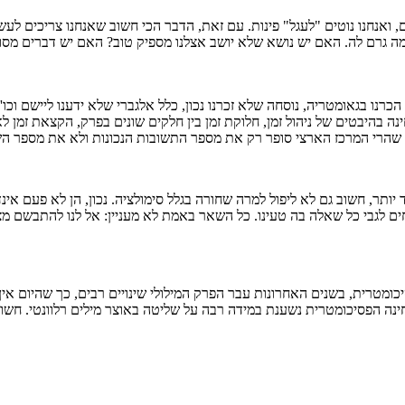
ם, ואנחנו נוטים "לעגל" פינות. עם זאת, הדבר הכי חשוב שאנחנו צריכים ל
ן מה גרם לה. האם יש נושא שלא יושב אצלנו מספיק טוב? האם יש דברים מס
נו בגאומטריה, נוסחה שלא זכרנו נכון, כלל אלגברי שלא ידענו ליישם וכו'.
ה בהיבטים של ניהול זמן, חלוקת זמן בין חלקים שונים בפרק, הקצאת זמן לא
ות) שהרי המרכז הארצי סופר רק את מספר התשובות הנכונות ולא את מספר
תר, חשוב גם לא ליפול למרה שחורה בגלל סימולציה. נכון, הן לא פעם אינדיקט
בי כל שאלה בה טעינו. כל השאר באמת לא מעניין: אל לנו להתבשם מציון ג
כומטרית, בשנים האחרונות עבר הפרק המילולי שינויים רבים, כך שהיום אי
ינה הפסיכומטרית נשענת במידה רבה על שליטה באוצר מילים רלוונטי. חש