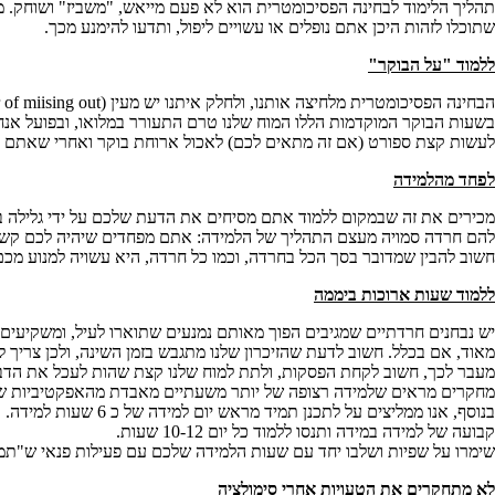
תהליך הלימוד לבחינה הפסיכומטרית הוא לא פעם מייאש, "משביז" ושוחק. מ
שתוכלו לזהות היכן אתם נופלים או עשויים ליפול, ותדעו להימנע מכך.
ללמוד "על הבוקר"
בשעות הבוקר המוקדמות הללו המוח שלנו טרם התעורר במלואו, ובפועל אנח
לעשות קצת ספורט (אם זה מתאים לכם) לאכול ארוחת בוקר ואחרי שאתם 
לפחד מהלמידה
מכירים את זה שבמקום ללמוד אתם מסיחים את הדעת שלכם על ידי גלילה בט
להם חרדה סמויה מעצם התהליך של הלמידה: אתם מפחדים שיהיה לכם קשה,
חשוב להבין שמדובר בסך הכל בחרדה, וכמו כל חרדה, היא עשויה למנוע מכם
ללמוד שעות ארוכות ביממה
יש נבחנים חרדתיים שמגיבים הפוך מאותם נמנעים שתוארו לעיל, ומשקיעים ש
מאוד, אם בכלל. חשוב לדעת שהזיכרון שלנו מתגבש בזמן השינה, ולכן צריך 
מעבר לכך, חשוב לקחת הפסקות, ולתת למוח שלנו קצת שהות לעכל את הדב
מחקרים מראים שלמידה רצופה של יותר משעתיים מאבדת מהאפקטיביות שלה 
קבועה של למידה במידה ותנסו ללמוד כל יום 10-12 שעות.
שימרו על שפיות ושלבו יחד עם שעות הלמידה שלכם עם פעילות פנאי ש"תמ
לא מתחקרים את הטעויות אחרי סימולציה