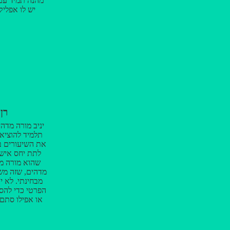
מהנה תמיד עם 
יש לו אפליק
לשימוש מכיל
ומעבר. בקיצור
רן 
יניב מורה מדהי
תלמיד להוציא
את השיעורים בצ
לתת יחס אישי
שהוא מורה מ
מדהים, שזה מש
מבחינתי. לא י
הפרטי כדי להסב
או אפילו סתם
תלמיד מבולבל א
לי תענוג ללמו
את הקורס הזה