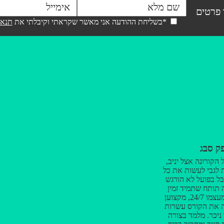
 פרטים
*בשליחת ההודעה אני מאשר שקראתי וקיבלתי את
תנאי
ק סבג
הקורונה אצל יניב,
 לגבי לעשות את כל
בל בפועל לא הורגש
רה תותח שתמיד זמין
לשאלות ונותן מעצמו 24/7, מקצוען
ה את הקורס עשרות
ניכר. מלמד בצורה