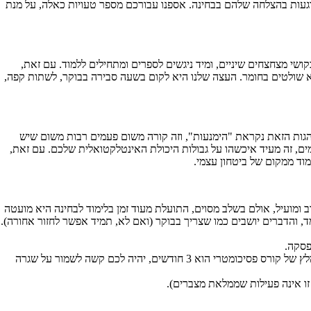
פוגעות בהצלחה שלהם בבחינה. אספנו עבורכם מספר טעויות כאלה, על מנת
ל יום, כל היום. חלק מהנבחנים קמים בבוקר, בקושי מצחצחים שיניים, ומיד ניגשים לספרים ומתחילים ללמוד. עם זאת,
א שולטים בחומר. העצה שלנו היא לקום בשעה סבירה בבוקר, לשתות קפה,
הגות הזאת נקראת "הימנעות", וזה קורה משום פעמים רבות משום שיש
 זה מעיד איכשהו על גבולות היכולת האינטלקטואלית שלכם. עם זאת,
וד ממקום של ביטחון עצמי.
 ומועיל, אולם בשלב מסוים, התועלת מעוד זמן בלימוד לבחינה היא מועטה
ד, והדברים יושבים כמו שצריך בבוקר (ואם לא, תמיד אפשר לחזור אחורה).
פסקה.
בנוסף, אנו ממליצים על לתכנן תמיד מראש יום למידה של כ 6 שעות למידה. כלומר, יחד עם ההפסקות מדובר על כ 8 שעות בסך הכל. כיוון שהאורך המומלץ של קורס פסיכומטרי הוא 3 חודשים, יהיה לכם קשה לשמור על שגרה
ו אינה פעילות שממלאת מצברים).