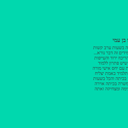
 בן עמי
ה בשעות ערב קשות
 30 תלמידים זה דבר נורא...
יכוז ירוד והעייפות
 שיש פתרון ללמוד
 עם יחס אישי מורה
למיד באמת יצליח
 בכיתה והכל בשעות
 משרה בכיתה אוירה
ימה ומצחיקה ואתה
 עצמך מבין וצוחק
יות... מיקי דואג
ש בתלמיד וגם אם
כל סוג שהוא הוא
קסימום מבחינתו
ר! עוזר להתכונן
סטרטגיה ברורה