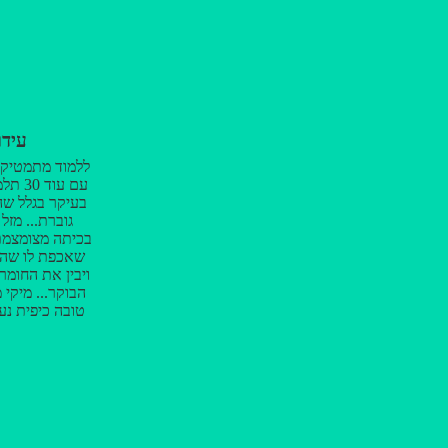
עידו
ללמוד מתמטיק
עם עוד
בעיקר בגלל שהר
גוברת... מזל
בכיתה מצומצמת
שאכפת לו שהת
ויבין את החומר
הבוקר... מיקי
טובה כיפית נע
אפילו מוצא את
מבדיחות מתמט
שהחומר יושר
נתקל בקושי מ
עושה את המ
שהבעיה תיפט
למבחן עם א