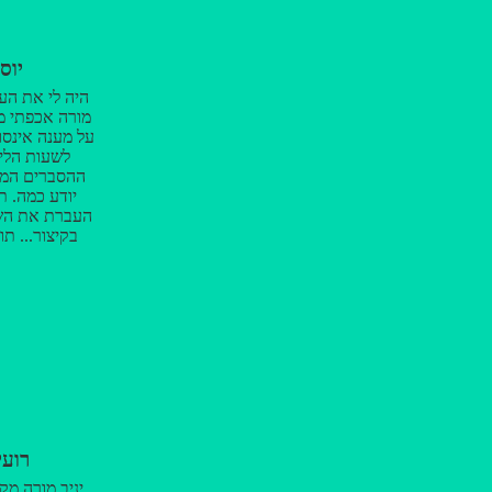
מראש... ונותן
בעיקר מזמנו.
החומר הוא מ
יוס
להישאר ולהסבי
מאליו בכלל כמ
היה לי את העו
המסחריות שד
מורה אכפתי מס
המורה נעלם..
על מענה אינסו
מורה ומדריך מצ
לשעות הלימ
ונעים וזה חש
ההסברים המפ
ב
יודע כמה. ת
העברת את השיע
בקיצור... ת
רועי
יניב מורה מקצ