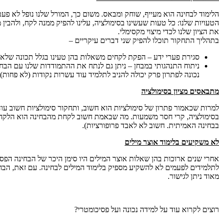
הלימוד לבחינה הוא מעייף, שוחק ומבאס. משום כך, המורל שלנו נופל לא פע
הטעויות שלנו: כל טעות שעשינו בסימולציה, עלינו להפיק ממנה לקח, ולהבי
את הציון שלנו לכדי מיצוי מקסימלי.
בתהליך התחקור תוכלו להפיק שני דברים עיקריים –
סגירת פערי ידע – הפקת לקחים משאלות בהן טעינו בגלל תכונה שלא הכר
ניתוח התנהגותי במבחן – ניתן גם לנתח את ההתמודדות שלנו עם הבחינ
נכונה לפתרון פרק יכולה להניב לתלמיד עוד עשרות נקודות (לא פח
מתבאסים מציון בסימולציה
למרות שכאמור פתרון של סימולציות הוא חשוב, ותחקור סימולציות חשוב עוד יו
בסימולציה, קרי חסר משמעות. מה שבאמת חשוב לקחת מהבחינה הוא הלקחים לג
בבחינה האמיתית. חשוב לא לאבד פרופורציות).
לא משקיעים בלימוד אוצר מילים
אחרי שנים ארוכות בהן שאלות אוצר המילים היו סימן היכר של הבחינה הפסי
לתלמידים לפעמים לא להשקיע מספיק בלימוד המילים לבחינה. עם זאת, הבח
מאוד ניתן לגישור.
רוצים לקרוא עוד על למידה נכונה ועל פסיכומטרי?