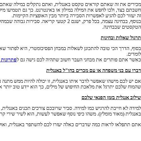
מכירים את זה שאתם קוראים טקסט באנגלית, ואתם נתקלים במילה שאתם לא
חשבתם בצד, ולכו לחפש את המילה במילון או באינטרנט. כך גם תטמיעו מי
זה יעזור לכם להגיע לאפשרות הסבירה ביותר מבין האופציות הקיימות.
בנוסף, בבחינה עצמה, בכל פרק, ישנם 2 קט
הטקסטים שבבחינה.
תרגול שאלות ובחינות
בסוף, הדרך הכי טובה להתכונן לשאלות במבחן הפסיכומטרי, היא לפתור שאל
לומדים.
כאשר אתם פותרים את מבחני העבר חשוב שתהיה לכם גישה גם ל
פתרונות 
דברו עם בני משפחה או עם מכרים בחו"ל באנגלית
אם יש לכם מישהו שאפשר לדבר איתו באנגלית, זו יכולה להיות ממש מתנה עב
שהמוח שלכם יתרגל את מלאכת החיפוש של מילים, כך הוא יידע טוב יותר איפ
שילוב אנגלית בזמן הפנאי שלכם
למידה לא חייבת להרגיש כמו למידה. סביר שרובכם צורכים תכנים באנגלית, 
באנגלית (מאוד מומלץ). משהו כיפי נוסף שאפשר לעשות, הוא לשיר שירי קר
אתם תתפלאו לראות כמה שדברים כאלה יעזרו לכם להשתפר באנגלית, ואולי אפ