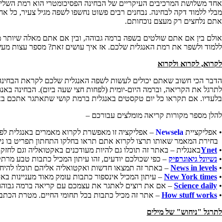
אחד משלושת המרכיבים העיקריים של הבחינה הפסיכומטרי הוא רמת השליטה 
מבלי ללמוד דקה לבחינה. נבחנים רבים פשוט נחשפו לשפה מגיל צעיר, כל אחד
אתם נלחצים רק מעצם נוכחותם.
אולם בין אם אתם שולטים בשפה ברמה גבוהה, ובין אם אתם מאלה שיותר מת
ללמוד ולשפר את רמת האנגלית שלכם. אז איך עושים זאת? מספר עצות מעש
לקרוא, לקרוא ולקרוא
הדבר הכי חשוב שאתם יכולים לעשות לשפה האנגלית שלכם לקראת הבחינה, הוא
לתרגל את הקריאה, וברמה היום-יומית (לפחות חצי שעה ביום). הבחינה באנ
בלעדיו. אם תקראו כל יום טקסטים באנגלית ברמת קושי שתאתגר אתכם בא
להלן מספר מקורות קריאה מומלצים עבורכם –
• אפליקציית
Newsela
– אפליקציה זו מאפשרת לקרוא מאמרים באנגלית לפי
בחירת המאמר שאותו תרצו לקרוא אתם תראו בחלקו התחתון תפריט בו ני
•
Ynet
באנגלית – באתר זה תוכלו גם להיות מעודכנים באקטואליה וגם לחזק
•
נשיונל גיאוגרפיק
– כפי שכולכם יודעים, זהו עיתון המכיל כתבות טבע מרתק
•
News in levels
– באתר זה תמצאו חדשות ואקטואליה אליהם תוכלו להיח
•
New York times
– עיתון המכיל אינספור כתבות עומק מאוד מעניינות באי
•
Science daily
– אם את רוצים לאתגר את עצמכם עם קריאה ברמה גבוהה ב
•
How stuff works
– אתר זה מכיל כתבות בכל תחומי החיים. מטרת הכתב
לתרגל "ניחוש" של מילים