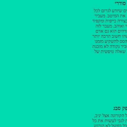
סודרי
 ופשוט הייתי גאה
ר את הסיוט הזה
ם שיודע לגרום לכל
טרי, במקום הטוב
 את המיטב. מעביר
ה על הכל ! ! !
ורה כייפית ומקפיד
 ואוהב. מעבר לזה
דהים הוא גם אדם
הו חשוב הרבה יותר
הסס להשקיע מזמנו
יר נקודה לא מובנת
 שאלה טיפשית של
ז יניב המבריק היה
ד ממך ותודה שהפכת
 לחוויה מגניבה.
ק סבג
הקורונה אצל יניב,
 לגבי לעשות את כל
בל בפועל לא הורגש