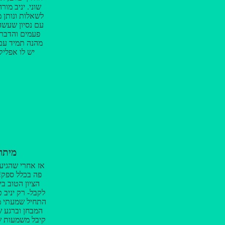
שוני. יניב מו
עם נסיון שעש
פעמים והדבר 
מהנה תמיד עם 
יש לו אפליק
לשימוש מכיל
ומעבר. בקיצור
מיתר
אז אחרי שהגיעו
פה בכלל ספק!
הציון הטוב בי
לקבל- רק יניב 
התחיל שמעתי מ
המבחן וברגע 
קיבל משמעות שו