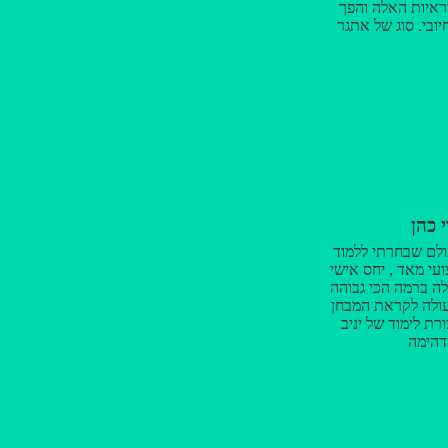
ראיות האלה והפך
ובי, סוג של אתגר
ליווה אותי במשך
 עד הבחינה. יניב
ה על המוטיבציה
ן להצליח, הרוגע
לאורך כל הדרך...
 הדאגה התמידית
מים שאתה נותן הם
 הכל לכל כך פשוט
ה תודה תודה!
י כהן
לם שבחרתי ללמוד
ועי מאד , יחס אישי
ה ברמה הכי גבוהה
עולה לקראת המבחן
ורת לימוד של יניב
דהימה