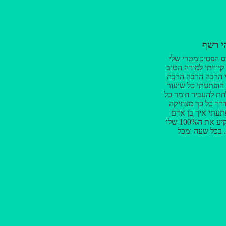
י רשף
ס הפסיכומטרי שלי
יוויתי למורה הטוב
י הרבה הרבה הרבה
, הופתעתי כל שיעור
ת להעביר חומר כל
רך כל כך מצחיקה
פתעתי איך בן אדם
אחד יכול להשקיע את ה100% שלו
 בכל שעה ומכל
 מהיכולת שלך תמיד
ת המילים הנכונות
לה בדיוק כשהכי
 מהסבלנות העצומה
לא משנה כמה היינו
 ובעיקר הופתעתי
היות המורה גם הכי
כי תומך, גם הכי
 מתחשב - וכל אלה,
סוף הקורס, הפסקתי