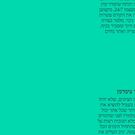
רה תותח שתמיד זמין
לשאלות ונותן מעצמו 24/7, מקצוען
ה את הקורס עשרות
ניכר. מלמד בצורה
חיוך ומסביר בכיף,
צייה ואתר נוחים
ים כל מה שצריך
 מומלץ בחום 💪🏻
 צימרמן
 הציונים, שלא יהיה
 בשביל להוציא את
ותר שכל אחד יכול
טלמור! לפני שהקורס
לא תגובות רעות על
שהתחיל הקורס הכל
נה. יניב העלים את