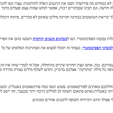
 בטוחים מה פירושה? הפכו את הרגעים האלה להזדמנות: עצרו ונסו להבין
לה חדשה, וגם תבינו שבמקרים רבות, אפשר לנחש שמות עצם ופעלים מתוך 
עי קריאה. סבירות גבוהה שבמהלך קריאת הטקסטים בבחינה תהיינה מילים שאתם לא מכירי
ות במבנה הפסיכומטרי. גשו ל
מבחנים משנים קודמות
ותעשו בהם את הפרקים
למבחני הפסיכומטרי
. בעמוד זה תוכלו למצוא את הפתרונות המלאים של כל הבחי
ורכם. נכון, אתם קצת תחרקו שיניים בהתחלה, אבל זה לגמרי שווה את זה: 
ה כל מילה "מתויקת" אצלכם בזיכרון, ותדעו לשלוף מילים בצורה מהירה ומ
וחלקכם מאזינים לפודקאסטים. פשוט תנסו כמה פודקאסטים באנגלית, וכשאתם
יוקי באנגלית (אתם פתאום תשימו לב למילים הרבה יותר מבעבר, וזה יישב 
ילו תיהנו ותרוויחו חשיפה לתכנים אחרים ומגוונים.