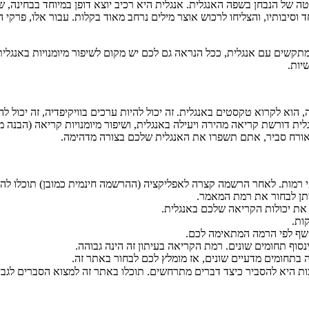
של הנבחן בשפה האנגלית. אנגלית היא רכיב יוצא דופן במיוחד בבחינה, 
 וסיבותיו, והצליחו לרכוש אוצר מילים נרחב מאוד בקלות. עבור אלו, פרקי
קשים עם אנגלית, ככל הנראה גם לכם יש מקום לשיפור מיומנויות באנגלי
יות.
 לקרוא טקסטים באנגלית. זה יכול להיות ערכים בוויקיפדיה, זה יכול להי
גלית דורשת קריאה מהירה ויעילה באנגלית, ושיפור מיומנויות קריאה (הבנ
ורח סביר, אתם תשפרו את האנגלית שלכם בצורה מדהימה.
 רמות. לאחר הרשמה קצרה לאפליקציה (ההרשמה חינמית כמובן) תוכלו להי
תן לבחור את רמת המאמר.
 את יכולות הקריאה שלכם באנגלית.
ות.
שף לפי הרמה המתאימה לכם.
נסוף תחומים שונים. רמת הקריאה בעיתון זה הינה גבוהה.
תחומים מדעיים שונים, אז מומלץ לכם לבחור באתר זה.
ות היא להסביר כיצד דברים מתרחשים. תוכלו באתר זה למצוא הסברים לג