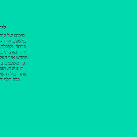
ליה
סיכום של קור
במשפט אחד - ק
ביותר, וקיבלת
יותר מזה. יניב
מחדש איך הצלח
כך משעמם בד
ומעניינת. הו
בכל תלמיד,
מקום. הופתעתי
לדעת להגיד א
ולהרים למע
קשה. הופתעתי
שאפיינה אותך 
חופריםםםםם.
מהיכולת שלך ל
מקצועי, גם ה
אכפתי, גם הכי
ביחד ! לקראת 