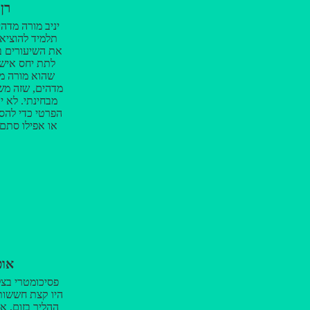
רן 
להיות מופתעת
שבחרתי לעבו
יניב מורה מדהי
שנקרא פסיכומ
תלמיד להוציא
ביותר תוד
את השיעורים בצ
לתת יחס אישי
שהוא מורה מ
מדהים, שזה מש
מבחינתי. לא י
הפרטי כדי להסב
או אפילו סתם
תלמיד מבולבל א
לי תענוג ללמו
את הקורס הזה
אופ
פסיכומטרי בצל 
היו קצת חששות
ההליך בזום, א