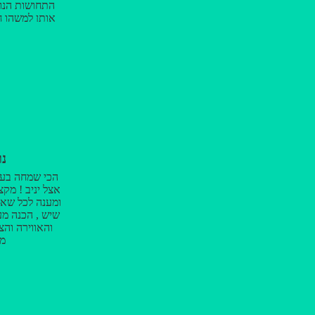
התחושות הנו
אותן למשהו חי
אישי ומהנה ש
שלושה חודשים
האלוף, תוד
שהחדרת, הרצו
וההנאה שהיו 
היחס האישי,
והכלים המדהי
אלו שהפכו את
וכיף. תוד
נו
הכי שמחה בעו
אצל יניב ! מקצ
ומענה לכל שאל
שיש , הכנה מ
והאווירה והצ
מ